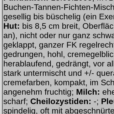
Buchen-Tannen-Fichten-Misch
gesellig bis büschelig (ein E
Hut:
bis 8,5 cm breit, Oberfläch
an), nicht oder nur ganz schw
geklappt, ganzer FK regelrech
gedrungen, hohl, cremegelblich
herablaufend, gedrängt, vor a
stark untermischt und +/- que
cremefarben, kompakt, im Schn
angenehm fruchtig;
Milch:
ehe
scharf;
Cheilozystiden:
-;
Pl
spindelig, oft mit abgeschnürt