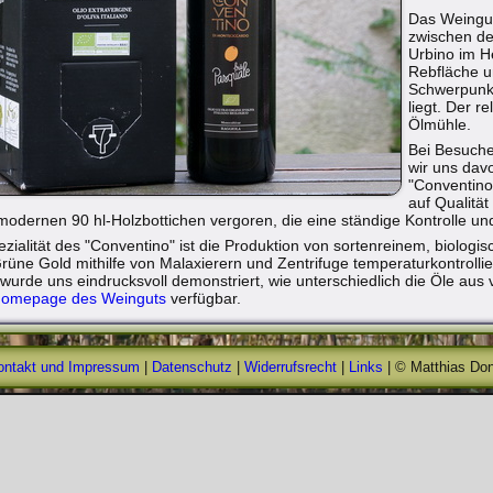
Das Weingut
zwischen de
Urbino im H
Rebfläche u
Schwerpunkt
liegt. Der r
Ölmühle.
Bei Besuche
wir uns dav
"Conventino"
auf Qualität
modernen 90 hl-Holzbottichen vergoren, die eine ständige Kontrolle u
ialität des "Conventino" ist die Produktion von sortenreinem, biologis
rüne Gold mithilfe von Malaxierern und Zentrifuge temperaturkontrolli
 wurde uns eindrucksvoll demonstriert, wie unterschiedlich die Öle au
omepage des Weinguts
verfügbar.
ontakt und Impressum
|
Datenschutz
|
Widerrufsrecht
|
Links
| © Matthias Don