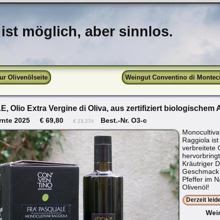
st möglich, aber sinnlos.
ur Olivenölseite
Weingut Conventino di Montecic
Olio Extra Vergine di Oliva, aus zertifiziert biologischem
Ernte 2025
€ 69,80
Best.-Nr. O3-c
€ 23,27/l
Monocultivar
Raggiola ist
verbreitete 
hervorbringt
Kräutriger 
Geschmack f
Pfeffer im N
Olivenöl!
Derzeit leid
Wei