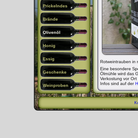
Prickelndes
Brände
Olivenöl
Honig
Essig
Rotweintrauben in 
Eine besondere Spez
Geschenke
Ölmühle wird das G
Verkostung vor Ort
Infos sind auf der
H
Weinproben
K