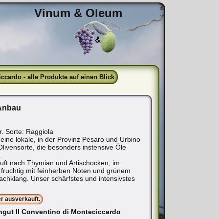
Vinum & Oleum
cardo - alle Produkte auf einen Blick
 Anbau
. Sorte: Raggiola
 eine lokale, in der Provinz Pesaro und Urbino
Olivensorte, die besonders instensive Öle
.
Duft nach Thymian und Artischocken, im
ruchtig mit feinherben Noten und grünem
achklang. Unser schärfstes und intensivstes
er ausverkauft.
ngut Il Conventino di Monteciccardo