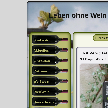
Leben ohne Wein i
Zurück z
Startseite
Aktuelles
FRÀ PASQUALE, 
3 l Bag-in-Box, 
Einkaufen
Rotwein
Weißwein
Roséwein
Dessertwein